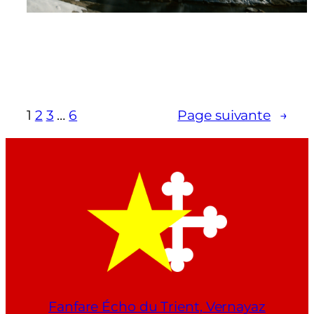
1
2
3
…
6
Page suivante
→
Fanfare Écho du Trient, Vernayaz